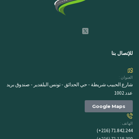
للإتصال بنا
العنوان :
شارع الحبيب شريطة - حي الحدائق - تونس البلفدير - صندوق بريد
عدد 1002
Google Maps
الهاتف :
71.842.244 (216+)
71.118.300 (216+)