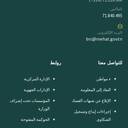
الفاكس :
71.840.495
البريد الإلكتروني :
brc@mehat.gov.tn
للتواصل معنا
روابط
ء مواطن
الإدارة المركزية
النفاذ إلى المعلومة
الإدارات الجهوية
الإبلاغ عن شبهات الفساد
المؤسسات تحت إشراف
الوزارة
إجراءات إيداع وتسجيل
الشكاوى
الحوكمة المفتوحة