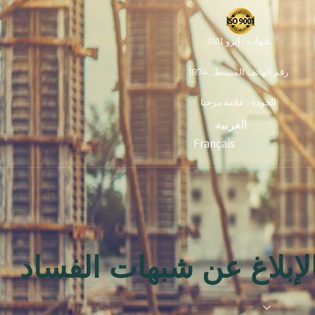
شهادة : إيزو 9001
رقم الهاتف المبسط : 1874
الجودة : علامة مرحبا
العربية
Français
لإبلاغ عن شبهات الفساد