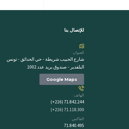
للإتصال بنا
العنوان :
شارع الحبيب شريطة - حي الحدائق - تونس
البلفدير - صندوق بريد عدد 1002
Google Maps
الهاتف :
71.842.244 (216+)
71.118.300 (216+)
الفاكس :
71.840.495