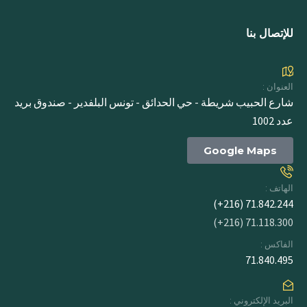
للإتصال بنا
العنوان :
شارع الحبيب شريطة - حي الحدائق - تونس البلفدير - صندوق بريد
عدد 1002
Google Maps
الهاتف :
71.842.244 (216+)
71.118.300 (216+)
الفاكس :
71.840.495
البريد الإلكتروني :