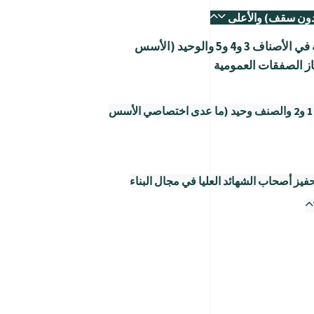
مقرر في منح ترخيص يؤهل مقاولات البناء والأشغال العمومية في الأصناف 3 و4 و5 والوحيد (الأسس
از الصفقات العمومية
ممارسة نشاط مقاول في ميدان البناء والأشغال العمومية من الصنفين 1 و2 والصنف وحيد (ما عدى اختصاصي الأسس
يز أصحاب الشهائد العليا في مجال البناء