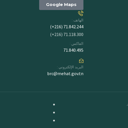
Google Maps
الهاتف :
71.842.244 (216+)
71.118.300 (216+)
الفاكس :
71.840.495
البريد الإلكتروني :
brc@mehat.gov.tn