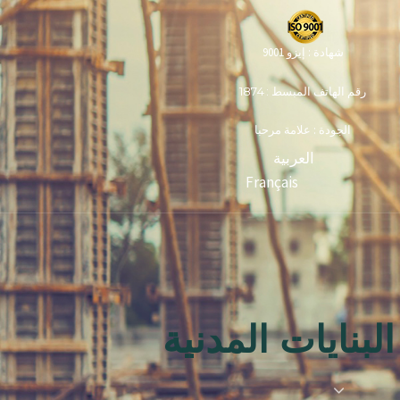
شهادة : إيزو 9001
رقم الهاتف المبسط : 1874
الجودة : علامة مرحبا
العربية
Français
بنايات المدنية