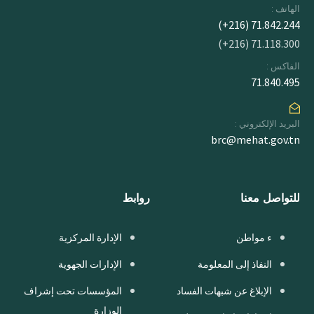
الهاتف :
71.842.244 (216+)
71.118.300 (216+)
الفاكس :
71.840.495
البريد الإلكتروني :
brc@mehat.gov.tn
للتواصل معنا
روابط
ء مواطن
الإدارة المركزية
النفاذ إلى المعلومة
الإدارات الجهوية
الإبلاغ عن شبهات الفساد
المؤسسات تحت إشراف
الوزارة