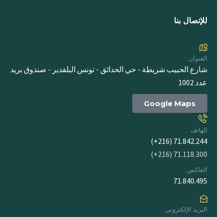
للإتصال بنا
العنوان :
شارع الحبيب شريطة - حي الحدائق - تونس البلفدير - صندوق بريد
عدد 1002
Google Maps
الهاتف :
71.842.244 (216+)
71.118.300 (216+)
الفاكس :
71.840.495
البريد الإلكتروني :