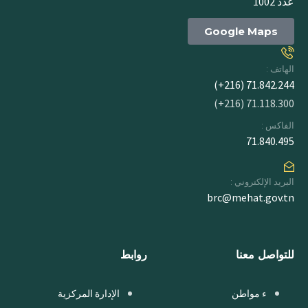
عدد 1002
Google Maps
الهاتف :
71.842.244 (216+)
71.118.300 (216+)
الفاكس :
71.840.495
البريد الإلكتروني :
brc@mehat.gov.tn
للتواصل معنا
روابط
ء مواطن
الإدارة المركزية