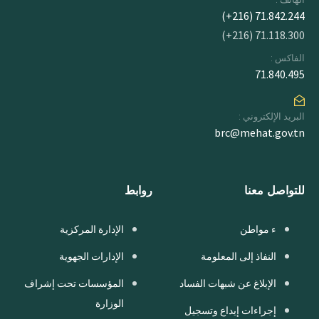
71.842.244 (216+)
71.118.300 (216+)
الفاكس :
71.840.495
البريد الإلكتروني :
brc@mehat.gov.tn
للتواصل معنا
روابط
ء مواطن
الإدارة المركزية
النفاذ إلى المعلومة
الإدارات الجهوية
الإبلاغ عن شبهات الفساد
المؤسسات تحت إشراف
الوزارة
إجراءات إيداع وتسجيل