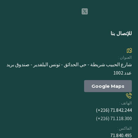
للإتصال بنا
العنوان :
شارع الحبيب شريطة - حي الحدائق - تونس البلفدير - صندوق بريد
عدد 1002
Google Maps
الهاتف :
71.842.244 (216+)
71.118.300 (216+)
الفاكس :
71.840.495