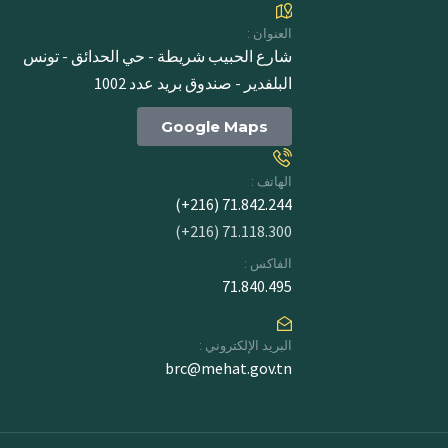
العنوان :
شارع الحبيب شريطة - حي الحدائق - تونس
البلفدير - صندوق بريد عدد 1002
Google Maps
الهاتف :
71.842.244 (216+)
71.118.300 (216+)
الفاكس :
71.840.495
البريد الإلكتروني :
brc@mehat.gov.tn