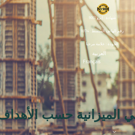
شهادة : إيزو 9001
رقم الهاتف المبسط : 1874
الجودة : علامة مرحبا
العربية
Français
 الميزانية حسب الأهداف