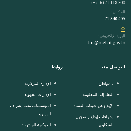
71.118.300 (216+)
الفاكس :
71.840.495
البريد الإلكتروني :
brc@mehat.gov.tn
للتواصل معنا
روابط
ء مواطن
الإدارة المركزية
النفاذ إلى المعلومة
الإدارات الجهوية
الإبلاغ عن شبهات الفساد
المؤسسات تحت إشراف
الوزارة
إجراءات إيداع وتسجيل
الشكاوى
الحوكمة المفتوحة