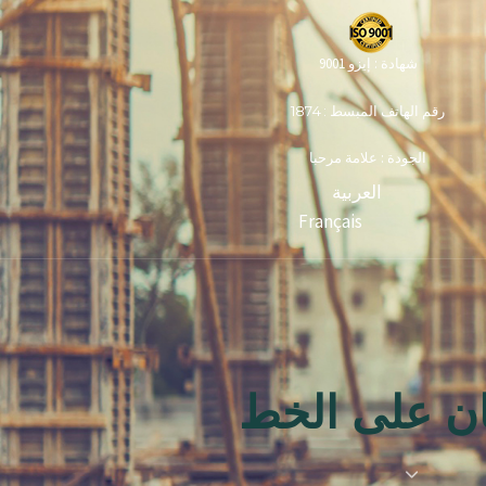
شهادة : إيزو 9001
رقم الهاتف المبسط : 1874
الجودة : علامة مرحبا
العربية
Français
ان على الخط