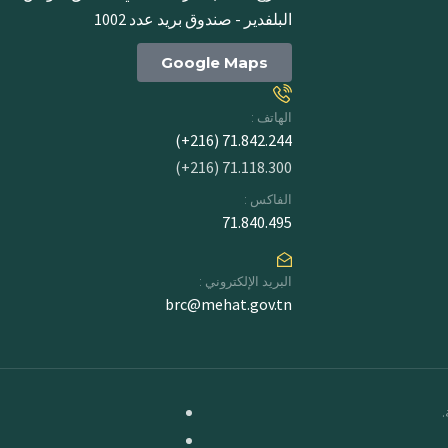
البلفدير - صندوق بريد عدد 1002
Google Maps
الهاتف :
71.842.244 (216+)
71.118.300 (216+)
الفاكس :
71.840.495
البريد الإلكتروني :
brc@mehat.gov.tn