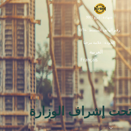
شهادة : إيزو 9001
رقم الهاتف المبسط : 1874
الجودة : علامة مرحبا
العربية
Français
حت إشراف الوزارة