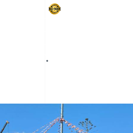
شهادة : إيزو 9001
رقم الهاتف المبسط : 1874
الجودة : علامة مرحبا
العربية
Français