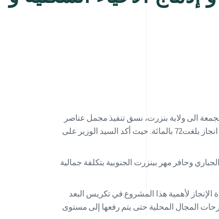
 الجمعة الى ولاية بنزرت، نسق تنفيذ مجمل عناصر
مشروع حماية مدينتي منزل عبد الرحمان – جرزونة من الفيضانات بكلفة جمالية قدت بحوالي 24 مليون دينار وبنسبة تقدم انجاز بلغت72 بالمائة. حيث أكد السيد الوزير على
الجباري وحافر مهر ببنزرت الجنوبية بتكلفة جمالية
 الإنجاز لأهمية هذا المشروع في تكريس البعد
حات المجال المحلية حتى يتم رفعها إلى مستوى