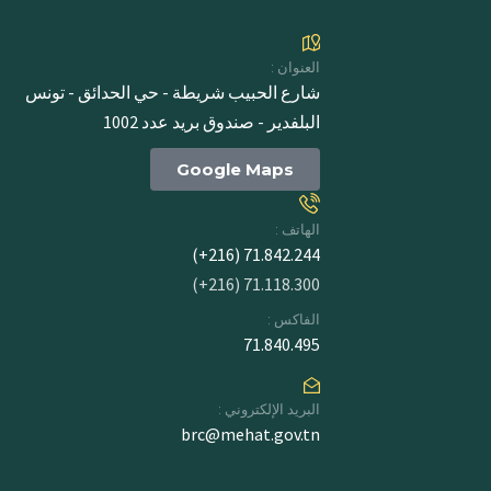
العنوان :
شارع الحبيب شريطة - حي الحدائق - تونس
البلفدير - صندوق بريد عدد 1002
Google Maps
الهاتف :
71.842.244 (216+)
71.118.300 (216+)
الفاكس :
71.840.495
البريد الإلكتروني :
brc@mehat.gov.tn