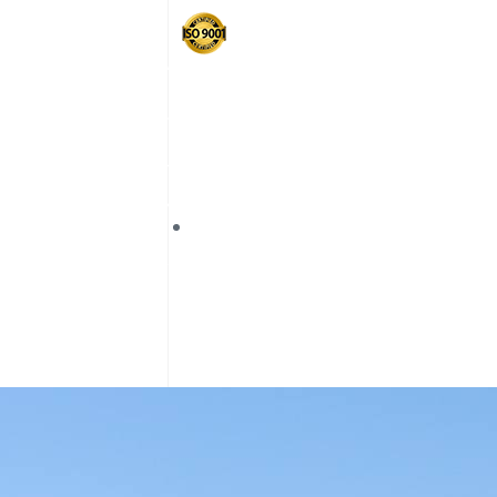
شهادة : إيزو 9001
رقم الهاتف المبسط : 1874
الجودة : علامة مرحبا
العربية
Français