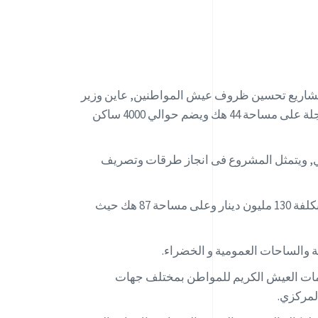
وله السكنية و تنفيذ جملة من مشاريع تحسين ظروف عيش المواطنين, عاين وزير
التجهيز والاسكان السيد صلاح الزواري و والي القيروان السيد ذاكر البرقاوي أشغال تهذيب وإدماج حي الزياتين ببلدية بوحجلة على مساحة 44 هك ويضم حوالي 4000 ساكن
راني, ويتمثل المشروع فى انجاز طرقات وتصريف
كما تحول السيد الوزير والوفد المرافق له لمتابعة ️نسق اشغال مشروع تهيئة تقسيم الوكالة العقارية للسكنى بالمنصورة وبكلفة 130 مليون دينار وعلى مساحة 87 هك حيث
 والساحات العمومية و الخضراء.
ومات العيش الكريم للمواطن بمختلف جهات
لمركزي.