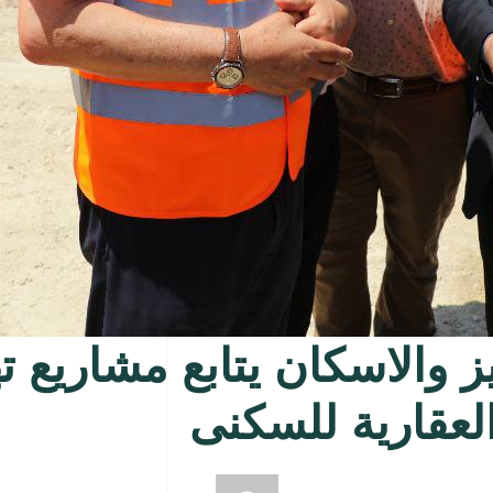
يز والاسكان يتابع مشاريع ت
العقارية للسكنى