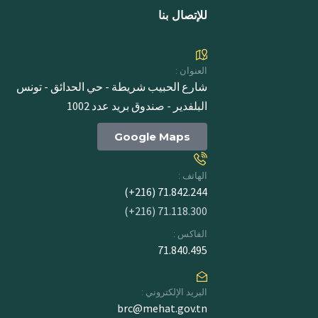
للإتصال بنا
العنوان :
شارع الحبيب شريطة - حي الحدائق - تونس
البلفدير - صندوق بريد عدد 1002
Google Maps
الهاتف :
71.842.244 (216+)
71.118.300 (216+)
الفاكس :
71.840.495
البريد الإلكتروني :
brc@mehat.gov.tn