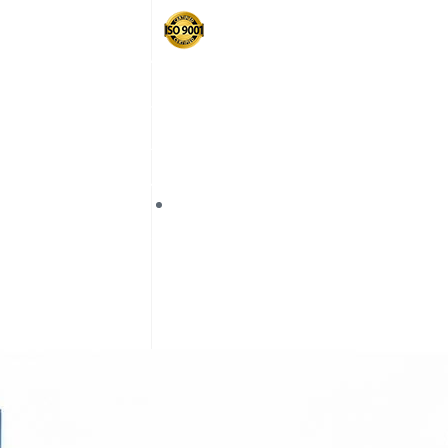
شهادة : إيزو 9001
رقم الهاتف المبسط : 1874
الجودة : علامة مرحبا
العربية
Français