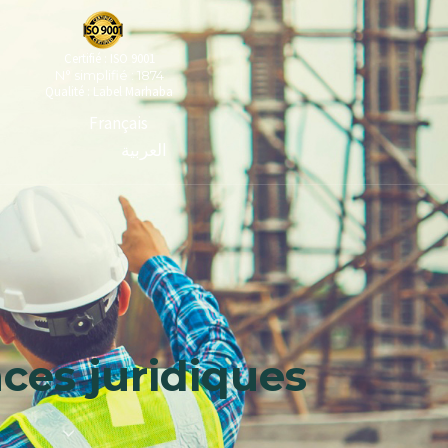
Certifié : ISO 9001
N° simplifié : 1874
Qualité : Label Marhaba
Français
العربية
ces juridiques