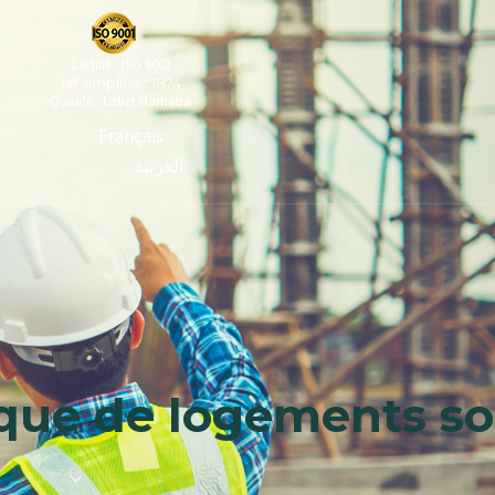
Certifié : ISO 9001
N° simplifié : 1874
Qualité : Label Marhaba
Français
العربية
que de logements so