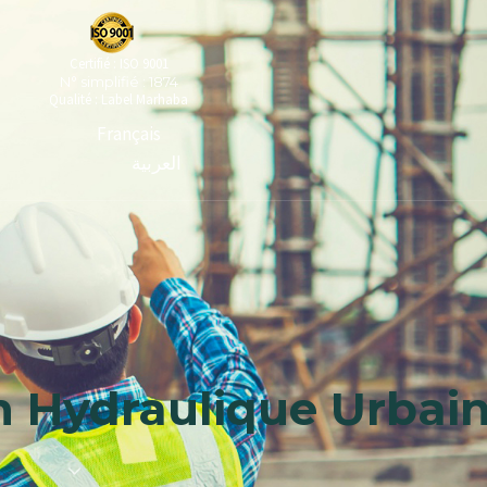
Certifié : ISO 9001
N° simplifié : 1874
Qualité : Label Marhaba
Français
العربية
 Hydraulique Urbai