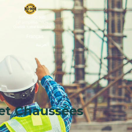
Certifié : ISO 9001
N° simplifié : 1874
Qualité : Label Marhaba
Français
العربية
et Chaussées